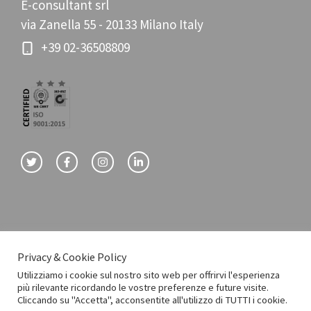
E-consultant srl
via Zanella 55 - 20133 Milano Italy
+39 02-36508809
Privacy & Cookie Policy
© E-consultant srl
Utilizziamo i cookie sul nostro sito web per offrirvi l'esperienza
più rilevante ricordando le vostre preferenze e future visite.
Privacy Policy
Cookie Policy
Cliccando su "Accetta", acconsentite all'utilizzo di TUTTI i cookie.