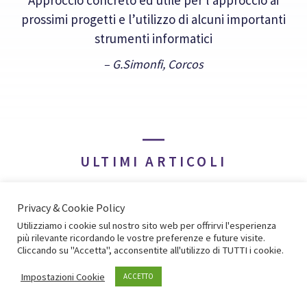
prossimi progetti e l’utilizzo di alcuni importanti
strumenti informatici
– G.Simonfi, Corcos
ULTIMI ARTICOLI
LAND
Privacy & Cookie Policy
Master in Facilitazione per le
Utilizziamo i cookie sul nostro sito web per offrirvi l'esperienza
più rilevante ricordando le vostre preferenze e future visite.
organizzazioni
Cliccando su "Accetta", acconsentite all'utilizzo di TUTTI i cookie.
Impostazioni Cookie
ACCETTO
Certificazione Cepas Premio IAF 2019 Il primo
master in Facilitazione per le organizzazioni