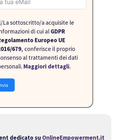
l/La sottoscritto/a acquisite le
nformazioni di cui al
GDPR
Regolamento Europeo UE
2016/679
, conferisce il proprio
consenso al trattamenti dei dati
personali.
Maggiori dettagli
.
nvia
ment dedicato su
OnlineEmpowerment.it