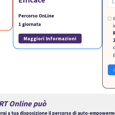
Percorso OnLine
I
1 giornata
i
Maggiori Informazioni
I
RT Online può
avrai a tua disposizione il percorso di auto-empower