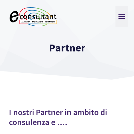
Vai
al
ME
contenuto
Partner
I nostri Partner in ambito di
consulenza e ….