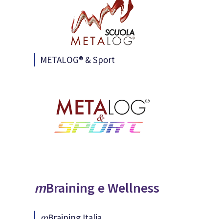
METALOG® & Sport
m
Braining e Wellness
m
Braining
Italia