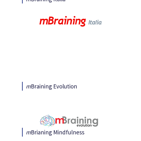
m
Braining Evolution
m
Brianing Mindfulness