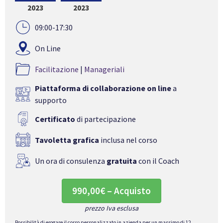
2023
2023
09:00-17:30
On Line
Facilitazione
|
Manageriali
Piattaforma di collaborazione on line
a
supporto
Certificato
di partecipazione
Tavoletta grafica
inclusa nel corso
Un ora di consulenza
gratuita
con il Coach
990,00€ – Acquisto
prezzo Iva esclusa
Possibilità di erogare il corso personalizzato in azienda per un massimo di 12