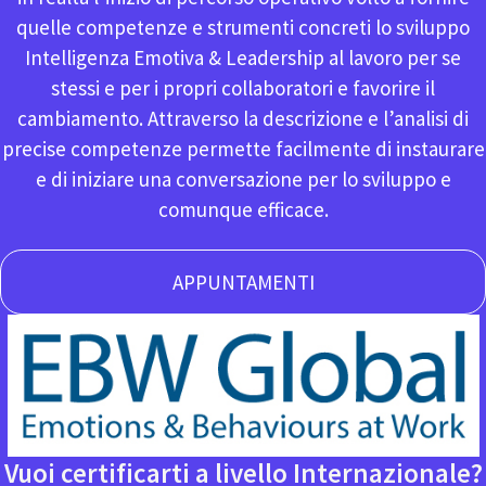
quelle competenze e strumenti concreti lo sviluppo
Intelligenza Emotiva & Leadership al lavoro per se
stessi e per i propri collaboratori e favorire il
cambiamento. Attraverso la descrizione e l’analisi di
precise competenze permette facilmente di instaurare
e di iniziare una conversazione per lo sviluppo e
comunque efficace.
APPUNTAMENTI
Vuoi certificarti a livello Internazionale?