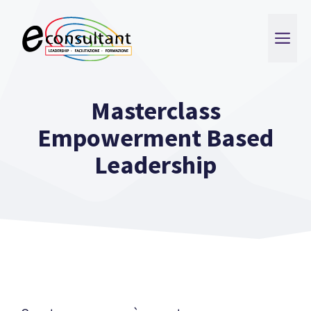
Vai
al
ME
contenuto
Masterclass
Empowerment Based
Leadership