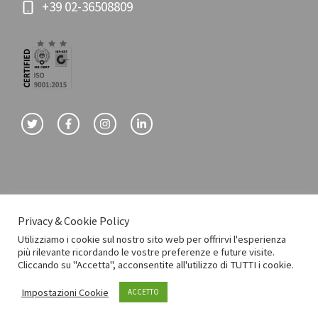
+39 02-36508809
Privacy & Cookie Policy
© E-consultant srl
Utilizziamo i cookie sul nostro sito web per offrirvi l'esperienza
più rilevante ricordando le vostre preferenze e future visite.
Privacy Policy
Cookie Policy
Cliccando su "Accetta", acconsentite all'utilizzo di TUTTI i cookie.
Erogazioni Pubbliche
Impostazioni Cookie
ACCETTO