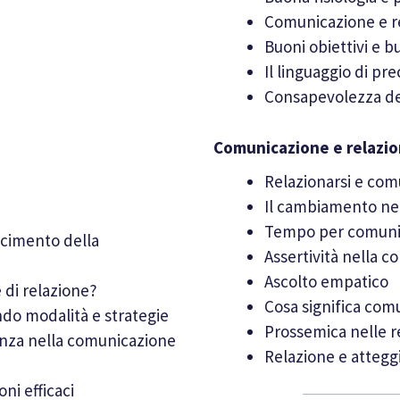
Comunicazione e re
Buoni obiettivi e b
Il linguaggio di pre
Consapevolezza del
Comunicazione e relazion
Relazionarsi e com
Il cambiamento nel
Tempo per comunic
scimento della
Assertività nella 
Ascolto empatico
 di relazione?
Cosa significa com
o modalità e strategie
Prossemica nelle r
genza nella comunicazione
Relazione e atteg
ni efficaci