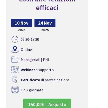
efficaci
10 Nov
24 Nov
2025
2025
09:30-17:30
Online
Manageriali
|
PNL
Webinar
a supporto
Certificato
di partecipazione
1 o 2 giornate
150,00€ – Acquisto