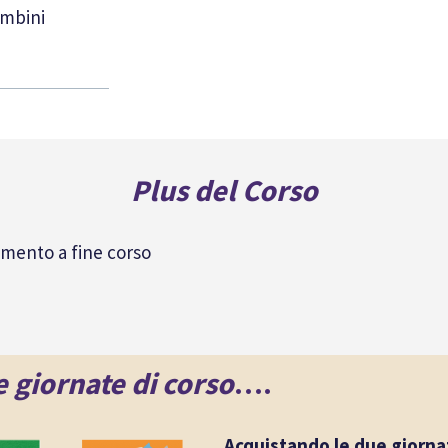
ambini
Plus del Corso
imento a fine corso
e giornate di corso
….
Acquistando le due giorna