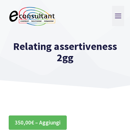
Vai
al
ME
contenuto
Relating assertiveness
2gg
350,00€ – Aggiungi