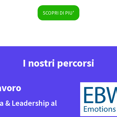
SCOPRI DI PIU’
I nostri percorsi
avoro
a & Leadership al