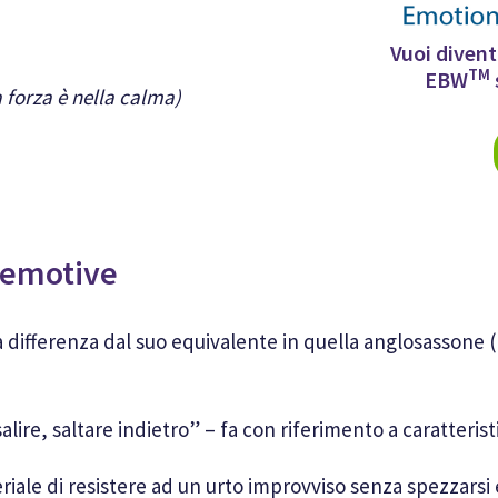
Vuoi divent
TM
EBW
a forza è nella calma)
 emotive
, a differenza dal suo equivalente in quella anglosassone 
-salire, saltare indietro” – fa con riferimento a caratterist
ateriale di resistere ad un urto improvviso senza spezzars