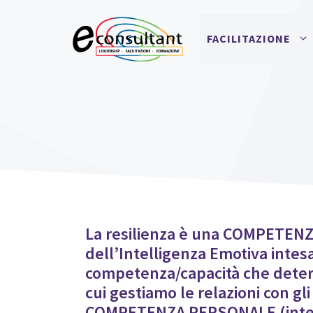
Vai
al
FACILITAZIONE
contenuto
La resilienza è una COMPETEN
dell’Intelligenza Emotiva inte
competenza/capacità che deter
cui gestiamo le relazioni con gl
COMPETENZA PERSONALE (inte