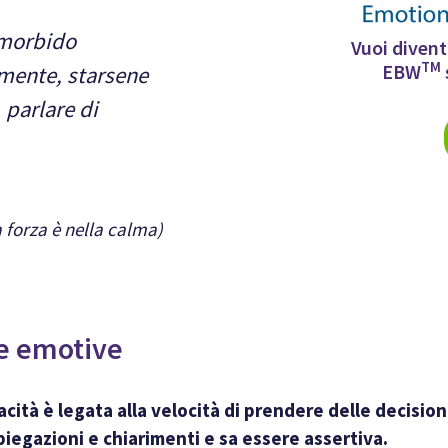
 morbido
Vuoi divent
TM
EBW
amente, starsene
 parlare di
a forza è nella calma)
e emotive
ità è legata alla velocità di prendere delle decision
piegazioni e chiarimenti e sa essere assertiva.