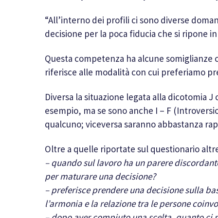
“All’interno dei profili ci sono diverse do
decisione per la poca fiducia che si ripone 
Questa competenza ha alcune somiglianze con
riferisce alle modalità con cui preferiamo pr
Diversa la situazione legata alla dicotomia J
esempio, ma se sono anche I – F (Introversi
qualcuno; viceversa saranno abbastanza rapid
Oltre a quelle riportate sul questionario alt
– quando sul lavoro ha un parere discordante
per maturare una decisione?
– preferisce prendere una decisione sulla ba
l’armonia e la relazione tra le persone coinvo
– dopo aver compiuto una scelta, quanto ci 