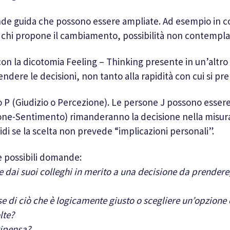
mande guida che possono essere ampliate. Ad esempio in 
in chi propone il cambiamento, possibilità non contempl
 la dicotomia Feeling – Thinking presente in un’altro pr
endere le decisioni, non tanto alla rapidità con cui si p
 o P (Giudizio o Percezione). Le persone J possono esser
one-Sentimento) rimanderanno la decisione nella misura 
i se la scelta non prevede “implicazioni personali”.
re possibili domande:
 dai suoi colleghi in merito a una decisione da prendere
se di ciò che è logicamente giusto o scegliere un’opzione
lte?
ripensa?