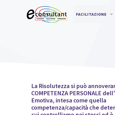
Vai
al
FACILITAZIONE
contenuto
La Risolutezza si può annoverar
COMPETENZA PERSONALE dell’I
Emotiva, intesa come quella
competenza/capacità che deter
cui controlliamo noi stessi ed è