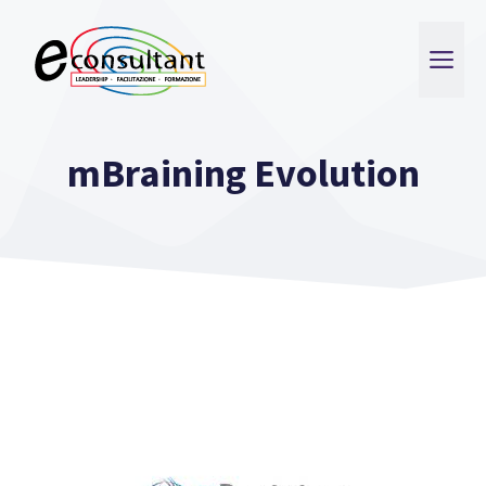
Vai
al
ME
contenuto
mBraining Evolution