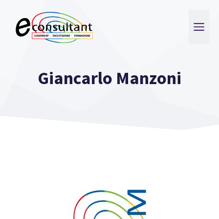
Vai
al
ME
contenuto
Giancarlo Manzoni