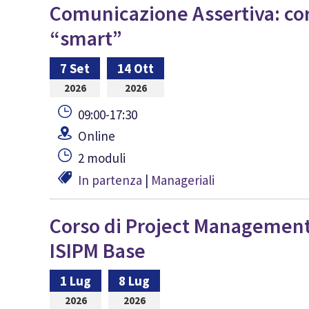
Comunicazione Assertiva: co
“smart”
7 Set
14 Ott
2026
2026
09:00-17:30
Online
2 moduli
In partenza
|
Manageriali
Corso di Project Managemen
ISIPM Base
1 Lug
8 Lug
2026
2026