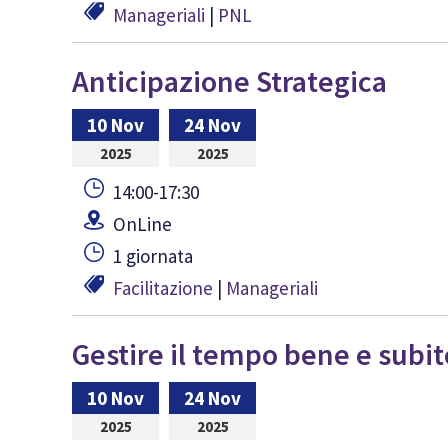
Manageriali
|
PNL
Anticipazione Strategica
10 Nov
24 Nov
2025
2025
14:00-17:30
OnLine
1 giornata
Facilitazione
|
Manageriali
Gestire il tempo bene e subit
10 Nov
24 Nov
2025
2025