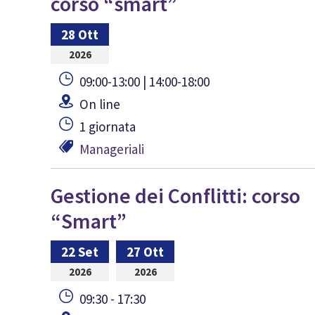
corso “smart”
28 Ott
2026
09:00-13:00 | 14:00-18:00
On line
1 giornata
Manageriali
Gestione dei Conflitti: corso
“Smart”
22 Set
27 Ott
2026
2026
09:30 - 17:30