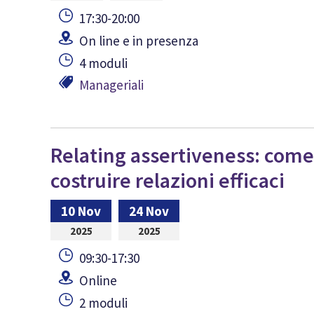
17:30-20:00
On line e in presenza
4 moduli
Manageriali
Relating assertiveness: come
costruire relazioni efficaci
10 Nov
24 Nov
2025
2025
09:30-17:30
Online
2 moduli