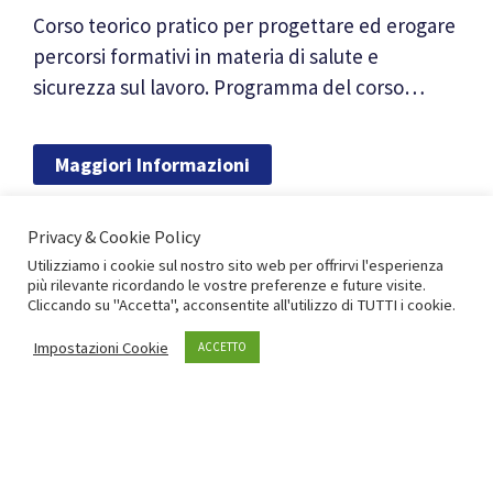
Corso teorico pratico per progettare ed erogare
percorsi formativi in materia di salute e
sicurezza sul lavoro. Programma del corso…
Maggiori Informazioni
Social Fantastici e Dove Trovarli
Privacy & Cookie Policy
Utilizziamo i cookie sul nostro sito web per offrirvi l'esperienza
Corso pratico per sviluppare la comunicazione
più rilevante ricordando le vostre preferenze e future visite.
Cliccando su "Accetta", acconsentite all'utilizzo di TUTTI i cookie.
aziendale e di prodotto sui social network I
Percorsi Plus del Corso Il libro…
Impostazioni Cookie
ACCETTO
Maggiori Informazioni
Coaching & Empowerment